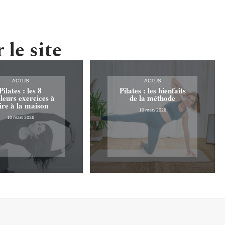
 le site
ACTUS
ACTUS
Pilates : les 8
Pilates : les bienfaits
leurs exercices à
de la méthode
ire à la maison
10 mars 2026
10 mars 2026