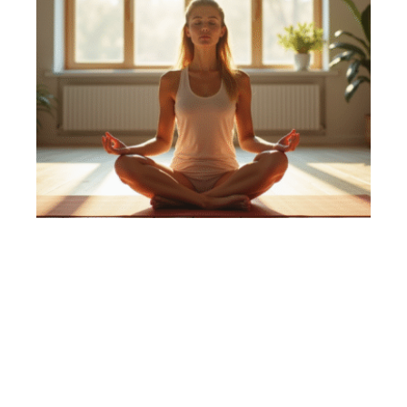
FORME
Yoga : pourquoi pleure-t-on pendant une séance ?
Contact
Mentions Légales
Sitemap
© 2025 | actu-buzz.net